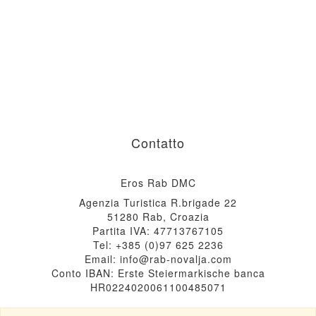
RECLAMI
CONDIZIONI GENERALI
COOKIES
INFORMATIVA SULLA PRIVACY
Contatto
Eros Rab DMC
Agenzia Turistica R.brigade 22
51280 Rab, Croazia
Partita IVA: 47713767105
Tel: +385 (0)97 625 2236
Email: info@rab-novalja.com
Conto IBAN: Erste Steiermarkische banca
HR0224020061100485071