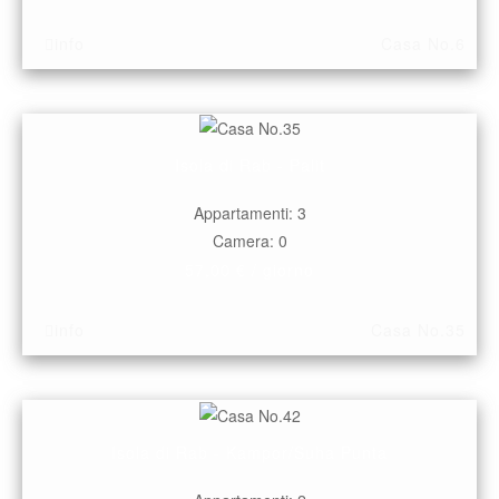
info
Casa No.6
Isola di Rab - Palit
Appartamenti: 3
Camera: 0
57,00 € / giorno
info
Casa No.35
Isola di Rab - Kampor/Suha Punta