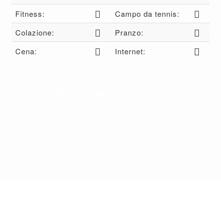
Fitness:
Campo da tennis:
Colazione:
Pranzo:
Cena:
Internet:
Unità di alloggio appartenenti a questa
struttura
Appartamento No.1