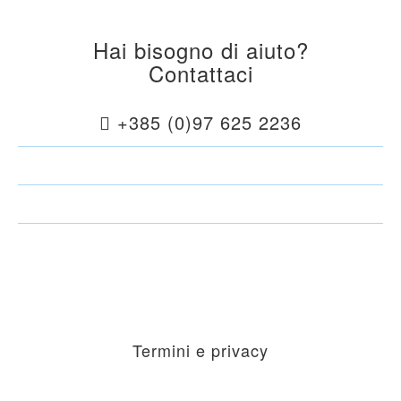
Hai bisogno di aiuto?
Contattaci
+385 (0)97 625 2236
Invia messaggio
Invia Richiesta di prenotazione
Unisciti a noi
su Facebook
Termini e privacy
AVVISO DEL METODO DI PRESENTAZIONE DEI