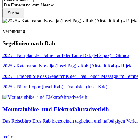
Suche
Verbindung
Segellinien nach Rab
2025 - Fahrplan der Fähren auf der Linie Rab (Mišnjak) – Stinica
2025 - Katamaran Novalja (Insel Pag) - Rab (Altstadt Rab) - Rijeka
2025 - Erleben Sie das Geheimnis der Thai Touch Massage im Tempe
2025 - Fähre Lopar (Insel Rab) – Valbiska (Insel Krk)
Mountainbike- und Elektrofahrradverleih
Das Reisebüro Eros Rab bietet einen täglichen und halbtägigen Verl
mehr