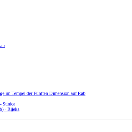
Rab
age im Tempel der Fünften Dimension auf Rab
– Stinica
b) - Rijeka