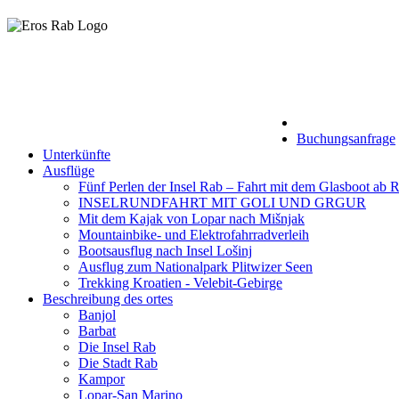
+385 (0)97 625
Eros Rab DMC - Reisebüro
Buchungsanfrage
Unterkünfte
Ausflüge
Fünf Perlen der Insel Rab – Fahrt mit dem Glasboot ab 
INSELRUNDFAHRT MIT GOLI UND GRGUR
Mit dem Kajak von Lopar nach Mišnjak
Mountainbike- und Elektrofahrradverleih
Bootsausflug nach Insel Lošinj
Ausflug zum Nationalpark Plitwizer Seen
Trekking Kroatien - Velebit-Gebirge
Beschreibung des ortes
Banjol
Barbat
Die Insel Rab
Die Stadt Rab
Kampor
Lopar-San Marino