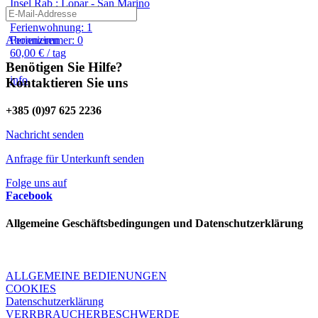
Insel Rab : Lopar - San Marino
Ferienwohnung: 1
Abonnieren
Ferienzimmer: 0
60,00 € / tag
Benötigen Sie Hilfe?
info
Kontaktieren Sie uns
+385 (0)97 625 2236
Nachricht senden
Anfrage für Unterkunft senden
Folge uns auf
Facebook
Allgemeine Geschäftsbedingungen und Datenschutzerklärung
ALLGEMEINE BEDIENUNGEN
COOKIES
Datenschutzerklärung
VERRBRAUCHERBESCHWERDE