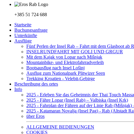
+385 51 724 688
Startseite
Buchungsanfrage
Unterkünfte
Ausflüge
Fünf Perlen der Insel Rab – Fahrt mit dem Glasboot ab 
INSELRUNDFAHRT MIT GOLI UND GRGUR
Mit dem Kajak von Lopar nach Mišnjak
Mountainbike- und Elektrofahrradverleih
Bootsausflug nach Insel Lošinj
Ausflug zum Nationalpark Plitwizer Seen
Trekking Kroatien - Velebit-Gebirge
Beschreibung des ortes
Info
2025 - Erleben Sie das Geheimnis der Thai Touch Mass
2025 - Fähre Lopar (Insel Rab) – Valbiska (Insel Krk)
2025 - Fahrplan der Fähren auf der Linie Rab (Mišnjak) 
2025 - Katamaran Novalja (Insel Pag) - Rab (Altstadt Ra
über Eros
ALLGEMEINE BEDIENUNGEN
COOKIES