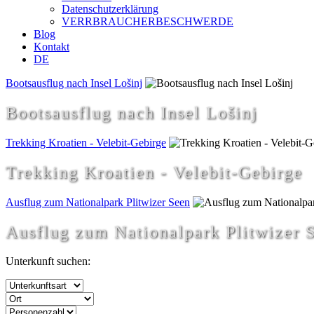
Datenschutzerklärung
VERRBRAUCHERBESCHWERDE
Blog
Kontakt
DE
Bootsausflug nach Insel Lošinj
Bootsausflug nach Insel Lošinj
Trekking Kroatien - Velebit-Gebirge
Trekking Kroatien - Velebit-Gebirge
Ausflug zum Nationalpark Plitwizer Seen
Ausflug zum Nationalpark Plitwizer 
Unterkunft suchen: