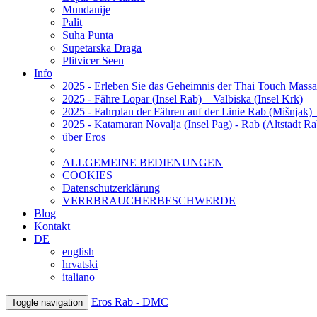
Mundanije
Palit
Suha Punta
Supetarska Draga
Plitvicer Seen
Info
2025 - Erleben Sie das Geheimnis der Thai Touch Mass
2025 - Fähre Lopar (Insel Rab) – Valbiska (Insel Krk)
2025 - Fahrplan der Fähren auf der Linie Rab (Mišnjak) 
2025 - Katamaran Novalja (Insel Pag) - Rab (Altstadt Ra
über Eros
ALLGEMEINE BEDIENUNGEN
COOKIES
Datenschutzerklärung
VERRBRAUCHERBESCHWERDE
Blog
Kontakt
DE
english
hrvatski
italiano
Eros Rab - DMC
Toggle navigation