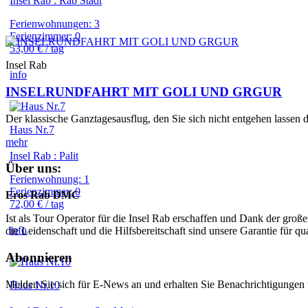
Insel Rab : Rab Stadt
Ferienwohnungen: 3
Ferienzimmer: 0
53,00 € / tag
Insel Rab
info
INSELRUNDFAHRT MIT GOLI UND GRGUR
Der klassische Ganztagesausflug, den Sie sich nicht entgehen lassen
Haus Nr.7
mehr
Insel Rab : Palit
Über uns:
Ferienwohnung: 1
Ferienzimmer: 0
Eros Rab DMC
72,00 € / tag
Ist als Tour Operator für die Insel Rab erschaffen und Dank der gro
info
die Leidenschaft und die Hilfsbereitschaft sind unsere Garantie für q
Abonnieren
Melden Sie sich für E-News an und erhalten Sie Benachrichtigungen
Haus Nr.10