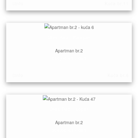
info
Kuća br.11
Otok Rab - Kampor
Apartman br.2
440,00 kn / dan
info
Kuća br.6
Otok Rab - Lopar
Apartman br.2
304,00 kn / dan