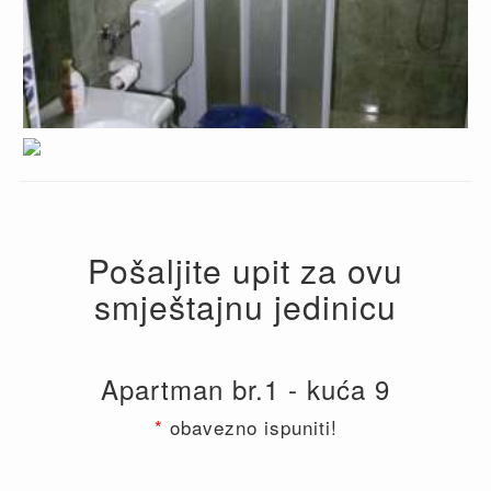
Pošaljite upit za ovu
smještajnu jedinicu
Apartman br.1 - kuća 9
*
obavezno ispuniti!
Leave