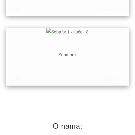
info
Kuća br.47
Otok Rab - Grad Rab
Soba br.1
20,00 € / dan
info
Kuća br.18
O nama: