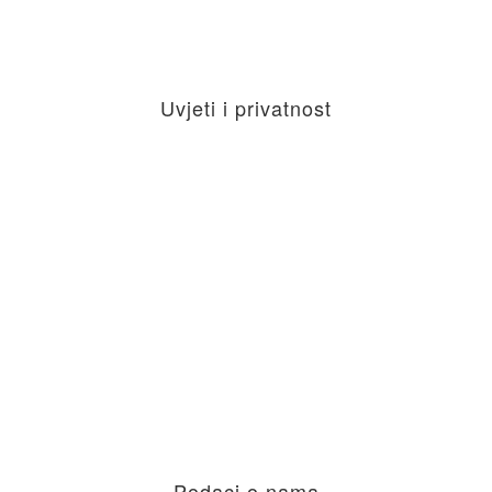
na facebooku
Uvjeti i privatnost
Cookies (kolačići)
Izjava o privatnosti
Kutak za iznajmljivače soba, apartmana i kuća za
odmor
OBAVIJEST O NAČINU PODNOŠENJA PRIGOVORA
POTROŠAČA
Opći uvjeti poslovanja za usluge posredovanja u
smještaju
Podaci o nama