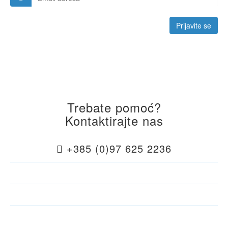
Prijavite se
Trebate pomoć?
Kontaktirajte nas
+385 (0)97 625 2236
Pošaljite poruku
Pošaljite upit za smještaj
Pridružite nam se