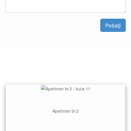
Pošalji
Otok Rab - Palit
Apartman br.2
433,00 kn / dan