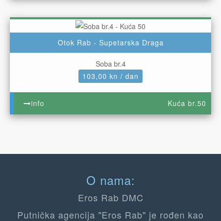
Otok Rab - Supetarska Draga
Soba br.4
103,00 kn / dan
info
Kuća br.50
O nama:
Eros Rab DMC
Putnička agencija "Eros Rab" je rođen kao