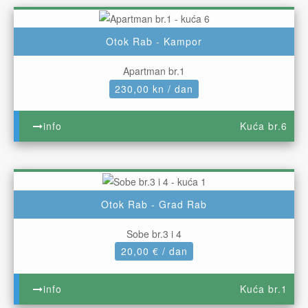
Otok Rab - Kampor
Apartman br.1
230,00 kn / dan
info
Kuća br.6
Otok Rab - Grad Rab
Sobe br.3 i 4
20,00 € / dan
info
Kuća br.1