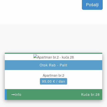
Pošalji
Otok Rab - Palit
Apartman br.2
95,00 € / dan
info
Kuća br.28