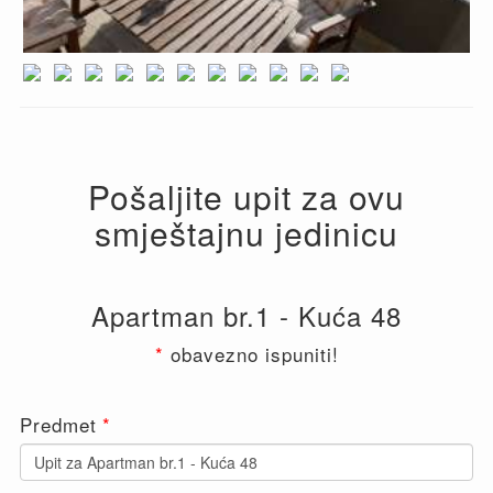
Pošaljite upit za ovu
smještajnu jedinicu
Apartman br.1 - Kuća 48
*
obavezno ispuniti!
Leave
Predmet
this
field
blank