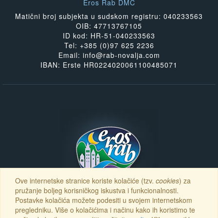
Eros Rab DMC
Matični broj subjekta u sudskom registru: 040233563
OIB: 47713767105
ID kod: HR-51-040233563
Tel: +385 (0)97 625 2236
Email: info@rab-novalja.com
IBAN: Erste HR0224020061100485071
Ove internetske stranice koriste kolačiće (tzv.
cookies
) za
pružanje boljeg korisničkog iskustva i funkcionalnosti.
Postavke kolačića možete podesiti u svojem internetskom
pregledniku. Više o kolačićima i načinu kako ih koristimo te