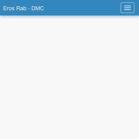
Eros Rab - DMC
Toggl
navig