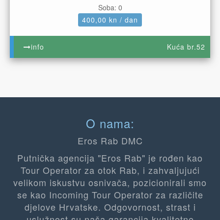
Soba: 0
400,00 kn / dan
info
Kuća br.52
O nama:
Eros Rab DMC
Putnička agencija "Eros Rab" je rođen kao
Tour Operator za otok Rab, i zahvaljujući
velikom iskustvu osnivača, pozicionirali smo
se kao Incoming Tour Operator za različite
djelove Hrvatske. Odgovornost, strast i
uslužnost su naša garancija kvalitetne