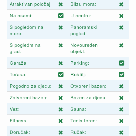
Atraktivan položaj:
Blizu mora:
Na osami:
U centru:
S pogledom na
Panoramski
more:
pogled:
S pogledm na
Novouređen
grad:
objekt:
Garaža:
Parking:
Terasa:
Roštilj:
Pogodno za djecu:
Otvoreni bazen:
Zatvoreni bazen:
Bazen za djecu:
Vez:
Sauna:
Fitness:
Tenis teren:
Doručak:
Ručak: