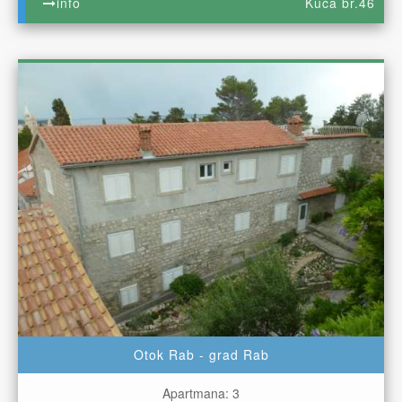
info
Kuća br.46
Otok Rab - grad Rab
Apartmana: 3