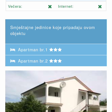
Večera:
Internet:
Smještajne jedinice koje pripadaju ovom
objektu
Apartman br.1
Apartman br.2