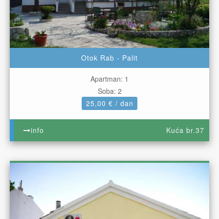
Otok Rab - Palit
Apartman: 1
Soba: 2
25,00 € / dan
info
Kuća br.37