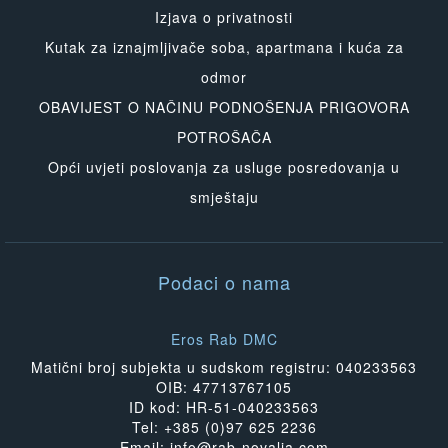
Izjava o privatnosti
Kutak za iznajmljivače soba, apartmana i kuća za
odmor
OBAVIJEST O NAČINU PODNOŠENJA PRIGOVORA
POTROŠAČA
Opći uvjeti poslovanja za usluge posredovanja u
smještaju
Podaci o nama
Eros Rab DMC
Matični broj subjekta u sudskom registru: 040233563
OIB: 47713767105
ID kod: HR-51-040233563
Tel: +385 (0)97 625 2236
Email: info@rab-novalja.com