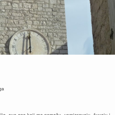
ga
lje, sve one koji me pomažu, usmjeravaju, čuvaju i