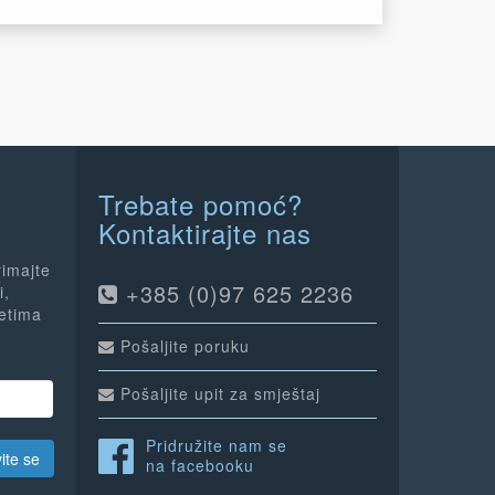
Trebate pomoć?
Kontaktirajte nas
rimajte
+385 (0)97 625 2236
i,
jetima
Pošaljite poruku
Pošaljite upit za smještaj
Pridružite nam se
vite se
na facebooku