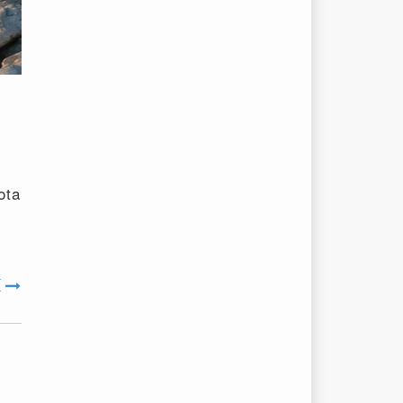
ota
E