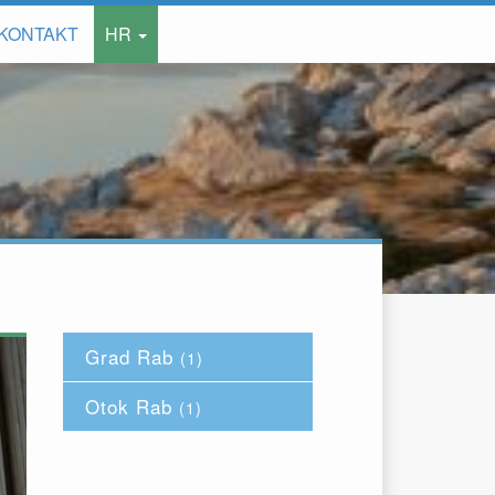
KONTAKT
HR
Grad Rab
(1)
Otok Rab
(1)