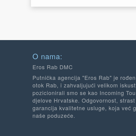
O nama:
Eros Rab DMC
Putnička agencija "Eros Rab" je rođe
otok Rab, i zahvaljujući velikom iskus
pozicionirali smo se kao Incoming Tour
djelove Hrvatske. Odgovornost, strast
garancija kvalitetne usluge, koja ve
naše poduzeće.