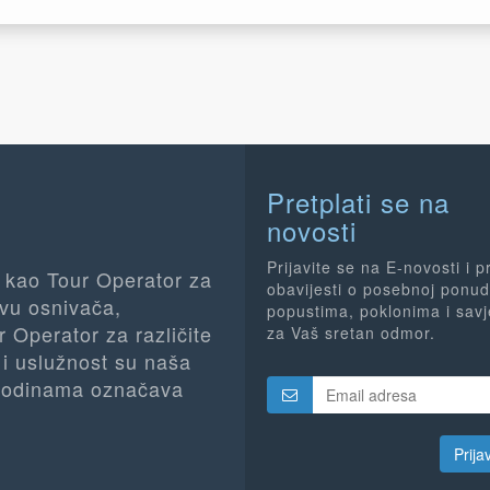
Pretplati se na
novosti
Prijavite se na E-novosti i p
n kao Tour Operator za
obavijesti o posebnoj ponud
tvu osnivača,
popustima, poklonima i sav
 Operator za različite
za Vaš sretan odmor.
 i uslužnost su naša
ć godinama označava
Prija